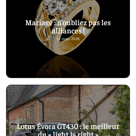
Mariage : n’oubliez pas les
alliances !
11 mars 2026
Lotus Évora GT430 : le meilleur
du « light is right »