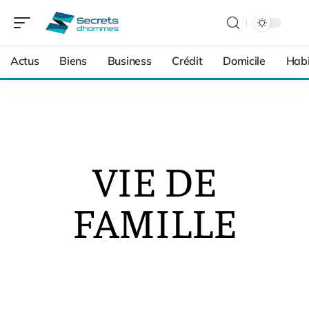
Actus
Biens
Business
Crédit
Domicile
Habi
VIE DE
FAMILLE