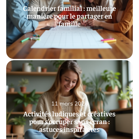
Calendrier familial : meilleure
manière pour le partager en
famille
11 mars 2026
Activités ludiques et créatives
pour s’occuper sans écran :
astuces inspirantes