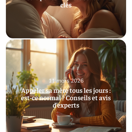
clés
11 mars 2026
Appeler sa mère tous les jours :
est-ce normal ? Conseils et avis
d’experts