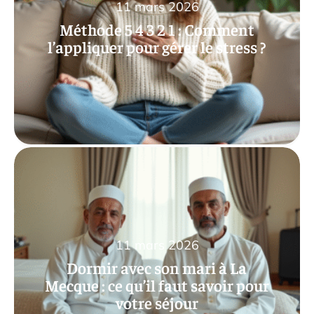
11 mars 2026
Méthode 5 4 3 2 1 : Comment
l’appliquer pour gérer le stress ?
11 mars 2026
Dormir avec son mari à La
Mecque : ce qu’il faut savoir pour
votre séjour