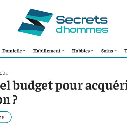
Domicile
Habillement
Hobbies
Soins
T
2021
el budget pour acquér
on ?
ns