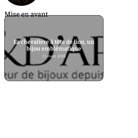
Mise en avant
La chevaliere à tête de lion, un
bijou emblématique
11 mars 2026