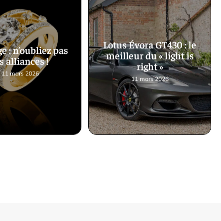
Lotus Évora GT430 : le
e : n’oubliez pas
meilleur du « light is
s alliances !
right »
11 mars 2026
11 mars 2026