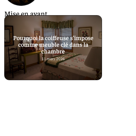
Mise en avant
Pourquoi la coiffeuse s’impose
comme meuble clé dans la
chambre
11 mars 2026