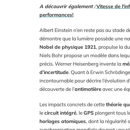
A découvrir également :
Vitesse de l'i
performances!
Albert Einstein n’en reste pas au stade de l
démontre que la lumière possède une n
Nobel de physique 1921
, propulse la d
Niels Bohr propose un modèle dans leque
précis. Werner Heisenberg invente la
méc
d’incertitude
. Quant à Erwin Schrödinger, 
incontournable pour décrire l’évolution d
découverte de l’
antimatière
avec une équ
Les impacts concrets de cette
théorie q
le
circuit intégré
, le
GPS
plongent tous l
horloges atomiques
, dont la régularité 
synchronisation mondiale devient une ré