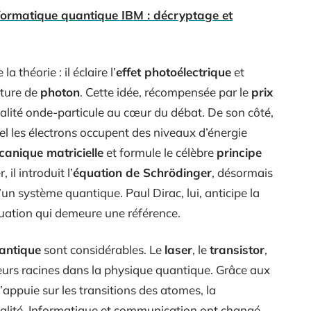
nformatique quantique IBM : décryptage et
a théorie : il éclaire l’
effet photoélectrique
et
ature de
photon
. Cette idée, récompensée par le
prix
ualité onde-particule au cœur du débat. De son côté,
l les électrons occupent des niveaux d’énergie
anique matricielle
et formule le célèbre
principe
il introduit l’
équation de Schrödinger
, désormais
’un système quantique. Paul Dirac, lui, anticipe la
ation qui demeure une référence.
uantique
sont considérables. Le
laser
, le
transistor
,
eurs racines dans la physique quantique. Grâce aux
s’appuie sur les transitions des atomes, la
alité. Informatique et communication ont changé