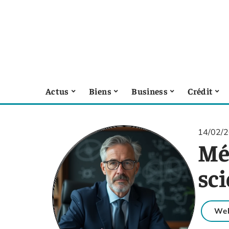
Actus
Biens
Business
Crédit
14/02/
Méc
sc
Web