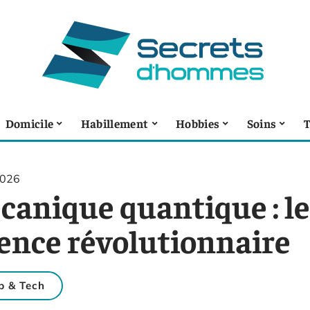
Domicile
Habillement
Hobbies
Soins
T
2026
anique quantique : les
ience révolutionnaire
 & Tech