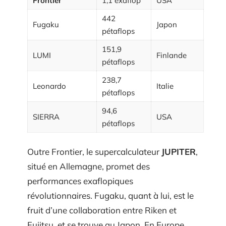
Frontier
1,1 exaflop
USA
442
Fugaku
Japon
pétaflops
151,9
LUMI
Finlande
pétaflops
238,7
Leonardo
Italie
pétaflops
94,6
SIERRA
USA
pétaflops
Outre Frontier, le supercalculateur
JUPITER
,
situé en Allemagne, promet des
performances exaflopiques
révolutionnaires. Fugaku, quant à lui, est le
fruit d’une collaboration entre Riken et
Fujitsu, et se trouve au Japon. En Europe,