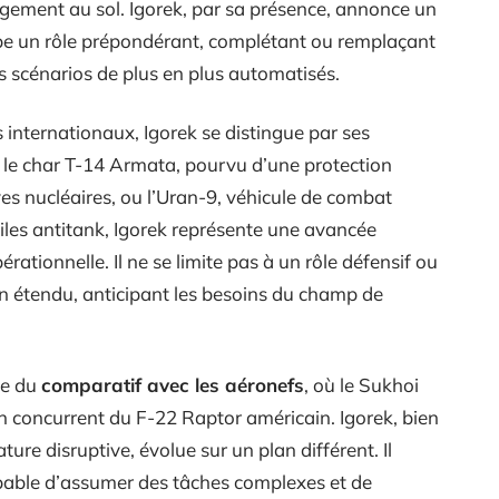
agement au sol. Igorek, par sa présence, annonce un
e un rôle prépondérant, complétant ou remplaçant
 scénarios de plus en plus automatisés.
s internationaux, Igorek se distingue par ses
le char T-14 Armata, pourvu d’une protection
es nucléaires, ou l’Uran-9, véhicule de combat
siles antitank, Igorek représente une avancée
rationnelle. Il ne se limite pas à un rôle défensif ou
on étendu, anticipant les besoins du champ de
ne du
comparatif avec les aéronefs
, où le Sukhoi
n concurrent du F-22 Raptor américain. Igorek, bien
re disruptive, évolue sur un plan différent. Il
apable d’assumer des tâches complexes et de