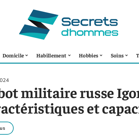
Domicile
Habillement
Hobbies
Soins
T
2024
ot militaire russe Igor
actéristiques et capac
us