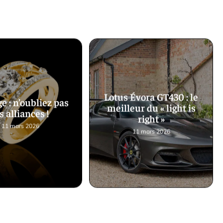
Lotus Évora GT430 : le
e : n’oubliez pas
meilleur du « light is
s alliances !
right »
11 mars 2026
11 mars 2026