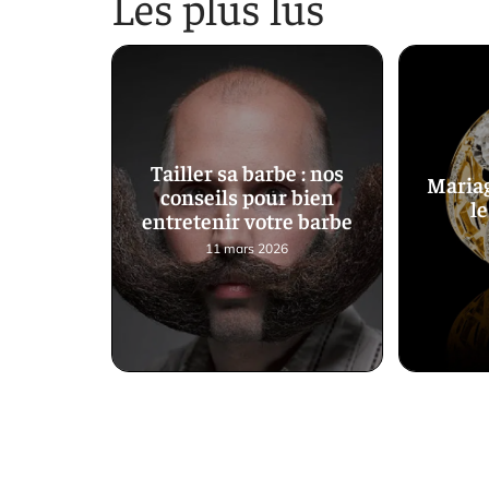
Les plus lus
Tailler sa barbe : nos
Mariag
conseils pour bien
le
entretenir votre barbe
11 mars 2026