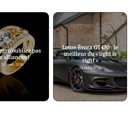
Lotus Évora GT430 : le
e : n’oubliez pas
meilleur du « light is
s alliances !
right »
11 mars 2026
11 mars 2026